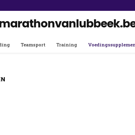
marathonvanlubbeek.b
ding
Teamsport
Training
Voedingssuppleme
EN